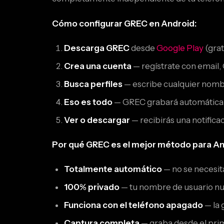
Cómo configurar GREC en Android:
Descarga GREC
desde
Google Play
(grat
Crea una cuenta
— regístrate con email,
Busca perfiles
— escribe cualquier nombr
Eso es todo
— GREC grabará automáticamen
Ver o descargar
— recibirás una notifica
Por qué GREC es el mejor método para An
Totalmente automático
— no se necesita
100% privado
— tu nombre de usuario nun
Funciona con el teléfono apagado
— la 
Captura completa
— graba desde el prim