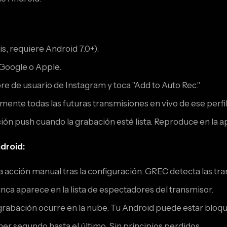
is, requiere Android 7.0+).
 Google o Apple.
e de usuario de Instagram y toca "Add to Auto Rec."
te todas las futuras transmisiones en vivo de ese perfil
ción push cuando la grabación esté lista. Reproduce en la a
droid:
 acción manual tras la configuración. GREC detecta las tra
ca aparece en la lista de espectadores del transmisor.
grabación ocurre en la nube. Tu Android puede estar bloq
er segundo hasta el último. Sin principios perdidos.