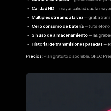
Calidad HD
— mayor calidad que la mayor
Múltiples streams a la vez
— graba trans
Cero consumo de batería
— tu teléfono 
Sin uso de almacenamiento
— las graba
Historial de transmisiones pasadas
— ex
Precios:
Plan gratuito disponible. GREC Pr