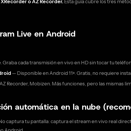
o XRecorder o AZ Recorder.
Esta guía cubre los tres méto
ram Live en Android
 Graba cada transmisión en vivo en HD sin tocar tu teléfon
droid
— Disponible en Android 11+. Gratis, no requiere insta
Z Recorder, Mobizen. Más funciones, pero las mismas limi
ión automática en la nube (reco
o captura tu pantalla: captura el stream en vivo real dire
o Android.