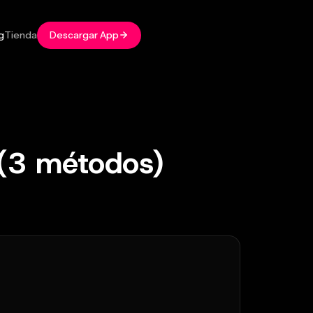
g
Tienda
Descargar App
 (3 métodos)