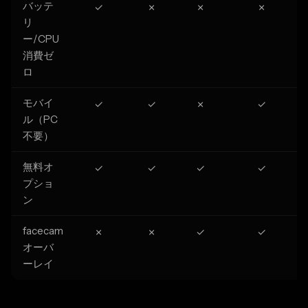
バッテ
✓
✗
✗
✗
リ
ー/CPU
消費ゼ
ロ
モバイ
✓
✓
✗
✓
ル（PC
不要）
無料オ
✓
✓
✓
✓
プショ
ン
facecam
✗
✗
✓
✓
オーバ
ーレイ