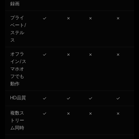
録画
プライ
✓
✗
✗
✗
ベート/
ステル
ス
オフラ
✓
✗
✗
✗
イン/ス
マホオ
フでも
動作
HD品質
✓
✓
✓
✓
複数ス
✓
✗
✗
✗
トリー
ム同時