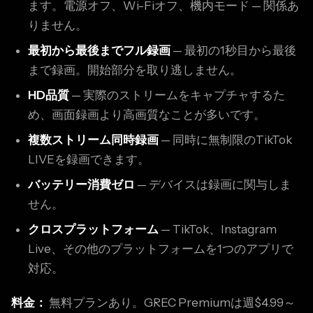
ます。電源オフ、Wi-Fiオフ、機内モード — 関係あ
りません。
最初から最後までフル録画
— 最初の1秒目から最後
まで録画。開始部分を取り逃しません。
HD品質
— 実際のストリームをキャプチャするた
め、画面録画より高画質なことが多いです。
複数ストリーム同時録画
— 同時に無制限のTikTok
LIVEを録画できます。
バッテリー消費ゼロ
— デバイスは録画に関与しま
せん。
クロスプラットフォーム
— TikTok、Instagram
Live、その他のプラットフォームを1つのアプリで
対応。
料金：
無料プランあり。GREC Premiumは週$4.99～