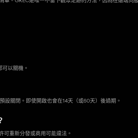
眾清單。GREC是唯一不留下觀眾足跡的方法，因為在遠端伺服
都可以關機。
預設關閉。即使開啟也會在14天（或60天）後過期。
？
許可重新分發或商用可能違法。