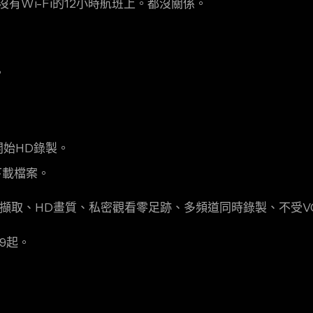
Wi-Fi的12小時航班上。都沒關係。
。
開始HD錄製。
下載檔案。
始擷取、HD畫質、私密觀看零足跡、多頻道同時錄製、不受V
99起。
）