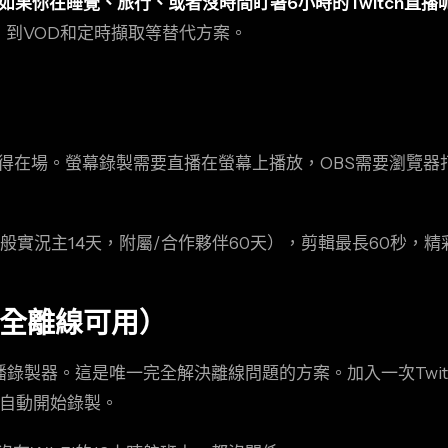
如果你在睡覺、旅行、或者沒時間盯著6小時的Twitch直播
，到VOD和定時擷取等替代方案。
：你得在場。螢幕錄製需要直播在螢幕上播放，OBS需要瀏覽
（一般實況主14天，附屬/合作夥伴60天），剪輯最長60秒，
完全離線可用）
直播錄製器。這是唯一完全解決離線問題的方案。加入一次Twit
端自動開始錄製。