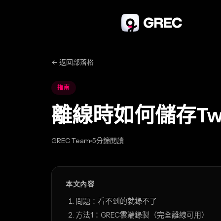
← 返回部落格
指南
離線時如何儲存Twi
GREC Team
5分鐘閱讀
Feb 24, 2026
本文內容
問題：看不到的就錄不了
方法1：GREC雲端錄製（完全離線可用）