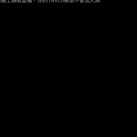
器上擷取直播，你的Twitch帳號不會加入頻