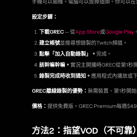
手機可以關機。電腦可以拔掉插頭。你可以在沒有
設定步驟：
下載GREC
— 從
App Store
或
Google Play
建立帳號
並搜尋想錄製的Twitch頻道。
點擊「加入自動錄製」。
完成。
該幹嘛幹嘛。
實況主開播時GREC從第1秒
錄製完成時收到通知。
應用程式內播放或
GREC離線錄製的優勢：
無需裝置、第1秒開
價格：
提供免費版。GREC Premium每週$4.
方法2：指望VOD（不可靠