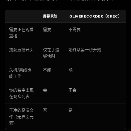
屏幕录制
IGLIVERECORDER（GREC）
需要正在观看
需要
不需要
直播
捕获直播开头
仅在手速
始终从第一秒开始
够快时
关机/离线也
不能
能
能工作
你的名字出现
会
不会
在观众列表
干净的高清文
否
是
件（无界面元
素）