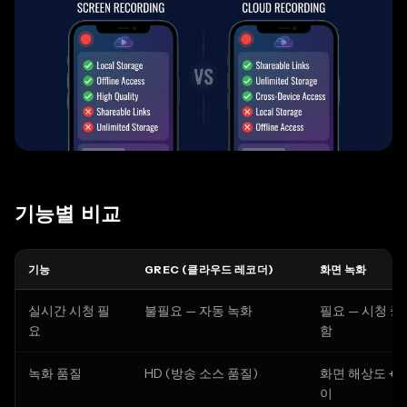
기능별 비교
기능
GREC (클라우드 레코더)
화면 녹화
실시간 시청 필
불필요 — 자동 녹화
필요 — 시청 
요
함
녹화 품질
HD (방송 소스 품질)
화면 해상도 + U
이