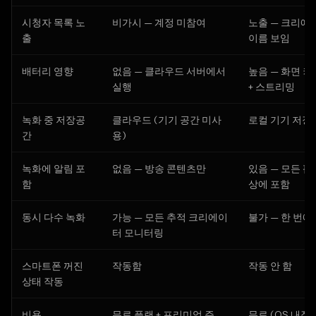
시청자 목록 노
비가시 — 계정 미참여
노출 — 크리에
출
이름 보임
배터리 영향
없음 — 클라우드 서버에서
높음 — 화면 켜
실행
+ 스트리밍
녹화 중 저장공
클라우드 (기기 공간 미사
로컬 기기 저장
간
용)
녹화에 알림 포
없음 — 방송 콘텐츠만
있음 — 모든 팝
함
상에 포함
동시 다수 녹화
가능 — 모든 추적 크리에이
불가 — 한 번에
터 모니터링
스마트폰 꺼진
작동함
작동 안 함
상태 작동
비용
무료 플랜 + 프리미엄 주
무료 (OS 내장)