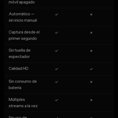
móvil apagado
Automático —
✓
✗
sin inicio manual
Captura desde el
✓
✗
primer segundo
Sin huella de
✓
✗
espectador
Calidad HD
✓
✓
Sin consumo de
✓
✗
batería
Múltiples
✓
✗
streams a la vez
Sin uso de