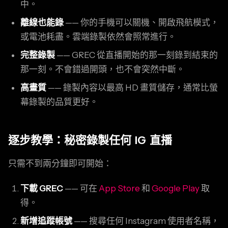
中。
離線也能錄
—— 你的手機可以關機、開啟飛航模式，
或電池耗盡。雲端錄製依然會照常進行。
完整錄製
—— GREC 從直播開始的那一刻錄到結束的
那一刻。不會錯過開頭，也不會突然中斷。
高畫質
—— 錄製內容以最高 HD 畫質儲存，通常比螢
幕錄製的品質更好。
逐步教學：秘密錄製任何 IG 直播
只需不到兩分鐘即可開始：
下載 GREC
—— 可在
App Store
和
Google Play
取
得。
新增追蹤帳號
—— 搜尋任何 Instagram 使用者名稱，