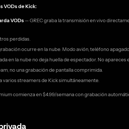
s VODs de Kick:
uarda VODs
— GREC graba la transmisión en vivo directament
ntros perdidas.
grabación ocurre en la nube. Modo avión, teléfono apagad
da en la nube no deja huella de espectador. No apareces e
ream, no una grabación de pantalla comprimida.
a varios streamers de Kick simultáneamente.
mium comienza en $4.99/semana con grabación automática 
 privada