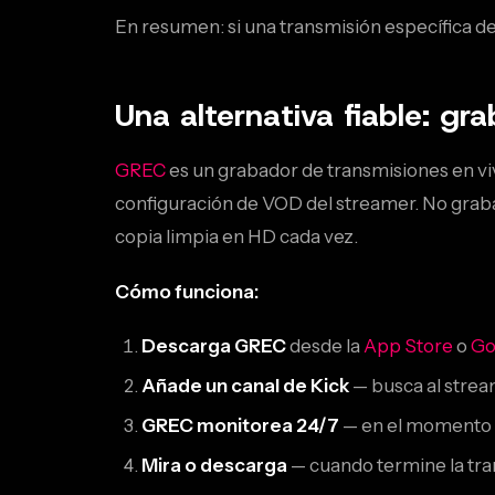
En resumen: si una transmisión específica d
Una alternativa fiable: g
GREC
es un grabador de transmisiones en v
configuración de VOD del streamer. No graba 
copia limpia en HD cada vez.
Cómo funciona:
Descarga GREC
desde la
App Store
o
Go
Añade un canal de Kick
— busca al stream
GREC monitorea 24/7
— en el momento q
Mira o descarga
— cuando termine la tran